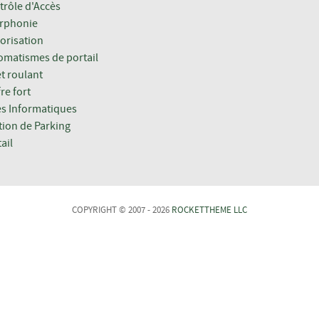
trôle d'Accès
erphonie
orisation
omatismes de portail
t roulant
re fort
es Informatiques
tion de Parking
ail
COPYRIGHT © 2007 - 2026
ROCKETTHEME LLC